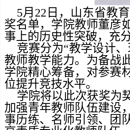
5
月
22
日，山东省教育
奖名单，学院教师董彦
事上的历史性突破，充
竞赛分为
“
教学设计、
教师教学能力。为备战
学院精心筹备，对参赛
位提升竞技水平。
学
院
将以此次获奖为
加强青年教师队伍建设
事历练、名师引领、团