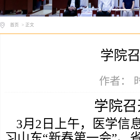
首页
> 正文
学院
作者： 时
学院召
3
月
2
日
上午，
医学信
习山东
“新春第一会”、