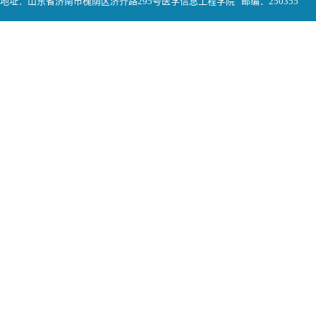
地址：山东省济南市槐荫区济齐路295号医学信息工程学院 邮编：250355