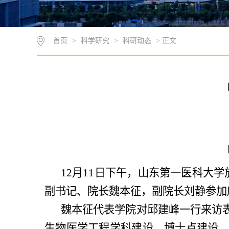
首页
>
科学研究
>
科研动态
> 正文
12月11日下午，山东第一医科大
副书记、院长魏本征，副院长刘静参加
魏本征代表学院
对
邱建峰
一行来访
生物医学工程学科建设、博士点建设