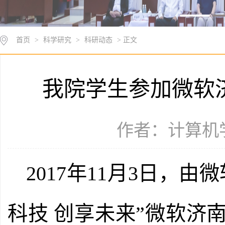
首页
>
科学研究
>
科研动态
> 正文
我院学生参加微软
作者：计算机学科
2017
年
11
月
3
日，由微
科技 创享未来”微软济