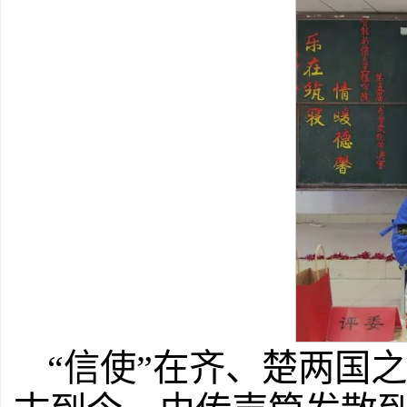
“信使”在齐、楚两国