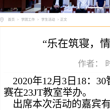
首页
>
学团工作
>
学生活动
> 正文
“乐在筑寝，
作者： 时
2020年12月3日1
赛在23JT教室举办。
出席本次活动的嘉宾