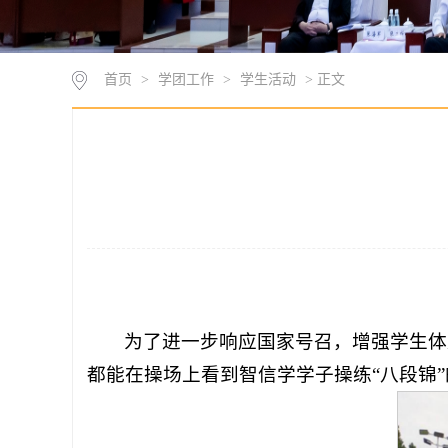
首页
>
学团工作
>
学生活动
> 正文
为了进一步响应国家号召，增强学生体
都能在操场上看到智信学学子操练“八段锦