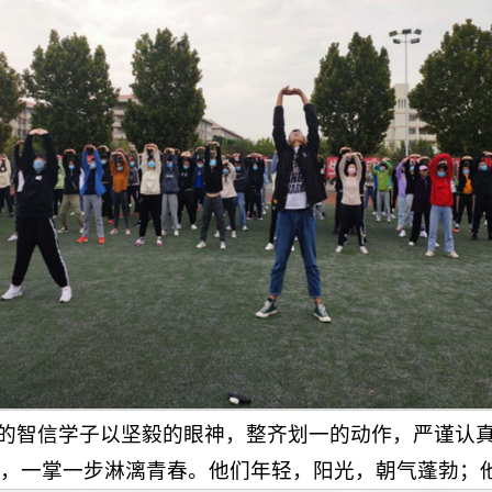
央的智信学子以坚毅的眼神，整齐划一的动作，严谨认
，一掌一步淋漓青春。他们年轻，阳光，朝气蓬勃；