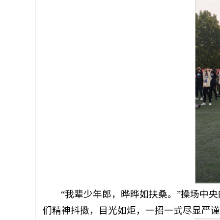
“我辈少年郎，晔晔如扶桑。”操场中
们精神抖擞，目光如炬，一招一式尽显严谨