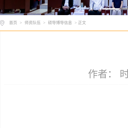
首页
>
师资队伍
>
硕导博导信息
> 正文
作者： 时