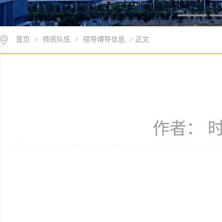
首页
>
师资队伍
>
硕导博导信息
> 正文
作者： 时