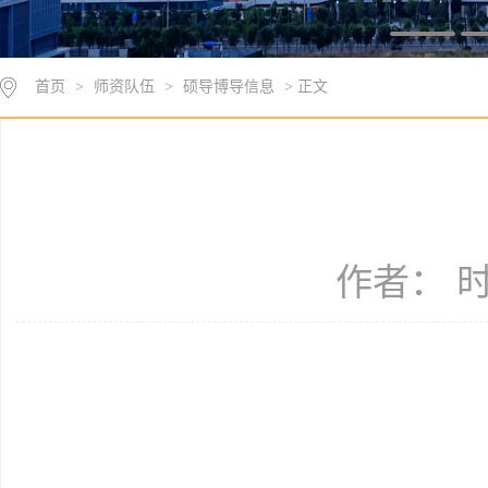
首页
>
师资队伍
>
硕导博导信息
> 正文
作者： 时