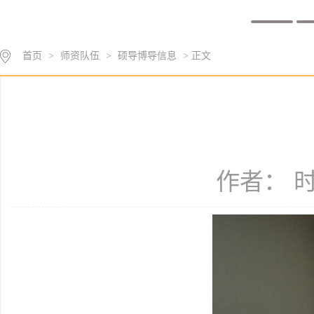
首页
>
师资队伍
>
硕导博导信息
> 正文
作者： 时