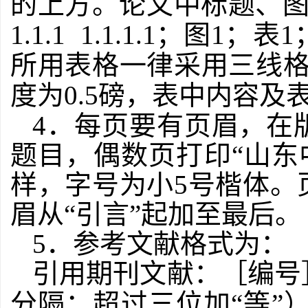
的上方。论文中标题、
1.1.1 1.1.1.1
；图
1
；表
1
所用表格一律采用三线
度为
0.5
磅
，表中内容及
4
．每页要有页眉，在
题目，偶数页打印“山东
样，字号为小
5
号楷体。
眉从“引言”起加至最后。
5
．参考文献格式为：
引用期刊文献：［编号
分隔；超过三位加“等”