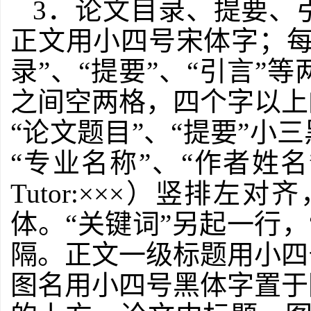
3
．论文目录、提要、
正文用小四号宋体字；
录
”
、
“
提要
”
、
“
引言
”
等
之间空两格，四个字以上
“论文题目”、“提要”
“专业名称”、“作者姓名
Tutor:
×××）竖排左对
体。
“
关键词
”
另起一行，
隔。正文一级标题用小四
图名用小四号黑体字置于