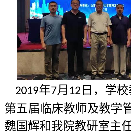
年
月
日，学校
2019
7
12
第五届临床教师及教学
魏国辉和我院教研室主