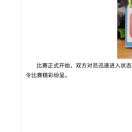
比赛正式开始，双方对员迅速进入状态
令比赛精彩纷呈。