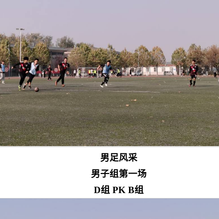
男足风采
男子组第一场
D组 PK B组