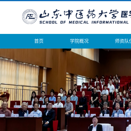
首页
学院概况
师资队