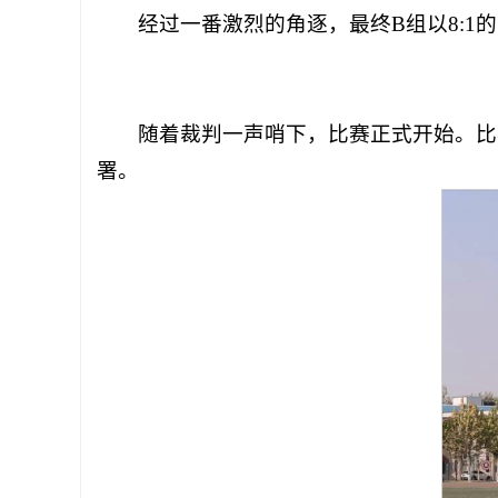
经过一番激烈的角逐，最终B组以8:1
随着裁判一声哨下，比赛正式开始。比
署。