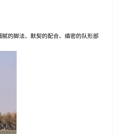
细腻的脚法、默契的配合、缜密的队形部