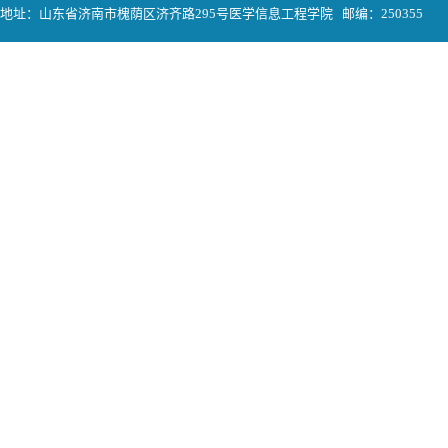
地址：山东省济南市槐荫区济齐路295号医学信息工程学院 邮编：250355